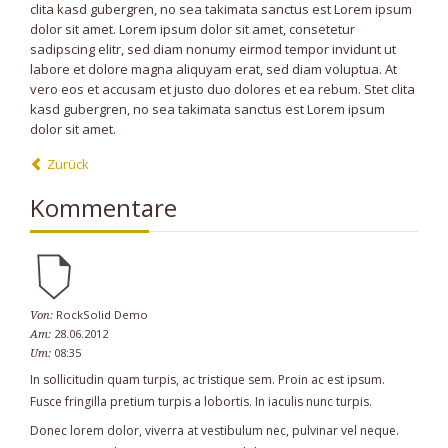
clita kasd gubergren, no sea takimata sanctus est Lorem ipsum
dolor sit amet. Lorem ipsum dolor sit amet, consetetur
sadipscing elitr, sed diam nonumy eirmod tempor invidunt ut
labore et dolore magna aliquyam erat, sed diam voluptua. At
vero eos et accusam et justo duo dolores et ea rebum. Stet clita
kasd gubergren, no sea takimata sanctus est Lorem ipsum
dolor sit amet.
Zurück
Kommentare
RockSolid Demo
Von:
28.06.2012
Am:
08:35
Um:
In sollicitudin quam turpis, ac tristique sem. Proin ac est ipsum.
Fusce fringilla pretium turpis a lobortis. In iaculis nunc turpis.
Donec lorem dolor, viverra at vestibulum nec, pulvinar vel neque.