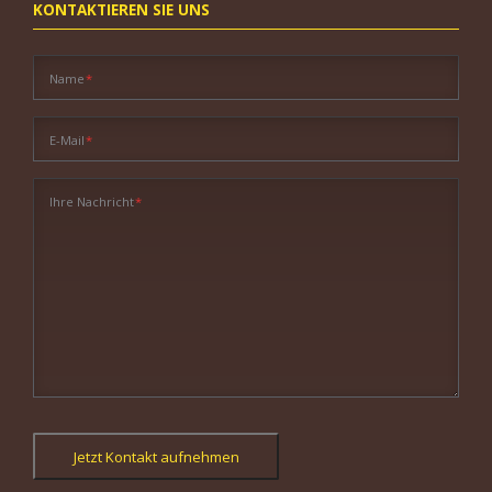
KONTAKTIEREN SIE UNS
Pflichtfeld
Name
*
Pflichtfeld
E-Mail
*
Pflichtfeld
Ihre Nachricht
*
Jetzt Kontakt aufnehmen