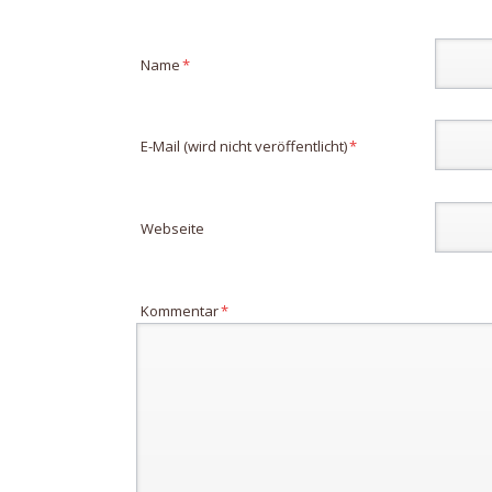
Pflichtfeld
Name
*
Pflichtfeld
E-Mail (wird nicht veröffentlicht)
*
Webseite
Pflichtfeld
Kommentar
*