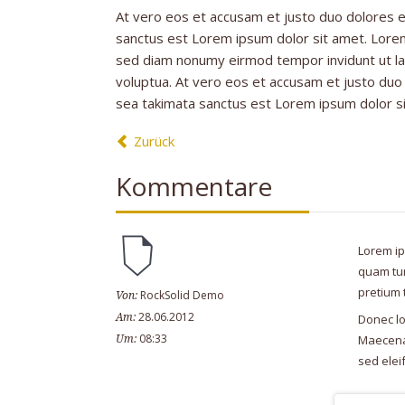
At vero eos et accusam et justo duo dolores e
sanctus est Lorem ipsum dolor sit amet. Lorem
sed diam nonumy eirmod tempor invidunt ut la
voluptua. At vero eos et accusam et justo duo
sea takimata sanctus est Lorem ipsum dolor s
Zurück
Kommentare
Lorem ips
quam turp
pretium t
RockSolid Demo
Von:
28.06.2012
Am:
Donec lo
08:33
Maecenas
Um:
sed elei