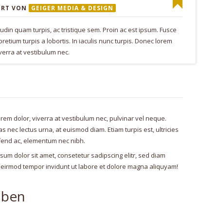
RT VON
GEIGER MEDIA & DESIGN
citudin quam turpis, ac tristique sem. Proin ac est ipsum. Fusce
 pretium turpis a lobortis. In iaculis nunc turpis. Donec lorem
iverra at vestibulum nec.
rem dolor, viverra at vestibulum nec, pulvinar vel neque.
 nec lectus urna, at euismod diam. Etiam turpis est, ultricies
fend ac, elementum nec nibh.
sum dolor sit amet, consetetur sadipscing elitr, sed diam
irmod tempor invidunt ut labore et dolore magna aliquyam!
iben