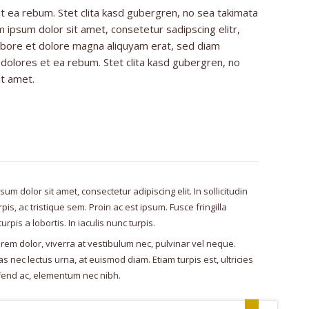
t ea rebum. Stet clita kasd gubergren, no sea takimata
 ipsum dolor sit amet, consetetur sadipscing elitr,
bore et dolore magna aliquyam erat, sed diam
 dolores et ea rebum. Stet clita kasd gubergren, no
it amet.
um dolor sit amet, consectetur adipiscing elit. In sollicitudin
is, ac tristique sem. Proin ac est ipsum. Fusce fringilla
urpis a lobortis. In iaculis nunc turpis.
rem dolor, viverra at vestibulum nec, pulvinar vel neque.
 nec lectus urna, at euismod diam. Etiam turpis est, ultricies
fend ac, elementum nec nibh.