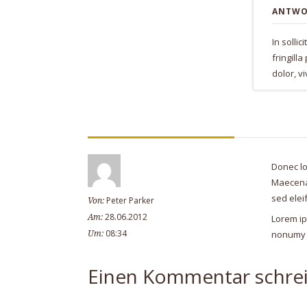
ANTWO
In solli
fringilla
dolor, v
Donec lo
Maecenas
sed elei
Peter Parker
Von:
28.06.2012
Am:
Lorem ip
08:34
nonumy e
Um:
Einen Kommentar schre