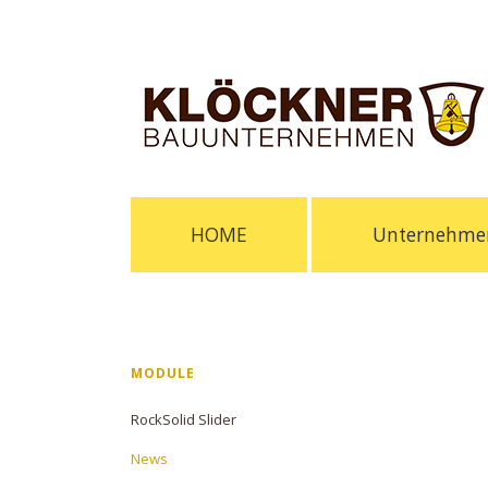
Navigation
HOME
Unternehme
überspringen
Navigation
MODULE
überspringen
RockSolid Slider
News