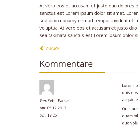
At vero eos et accusam et justo duo dolores e
sanctus est Lorem ipsum dolor sit amet. Lorem
sed diam nonumy eirmod tempor invidunt ut la
voluptua. At vero eos et accusam et justo duo
sea takimata sanctus est Lorem ipsum dolor s
Zurück
Kommentare
Lorem ip
quis nos
aliquid
Peter Parker
Von:
05.12.2013
Am:
Quis aut
13:25
quam nih
Um:
quo volu