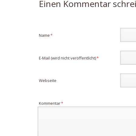
Einen Kommentar schre
Pflichtfeld
Name
*
Pflichtfeld
E-Mail (wird nicht veröffentlicht)
*
Webseite
Pflichtfeld
Kommentar
*