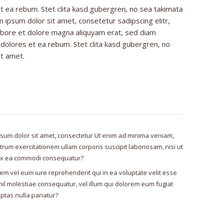
t ea rebum. Stet clita kasd gubergren, no sea takimata
 ipsum dolor sit amet, consetetur sadipscing elitr,
bore et dolore magna aliquyam erat, sed diam
 dolores et ea rebum. Stet clita kasd gubergren, no
it amet.
sum dolor sit amet, consectetur Ut enim ad minima veniam,
trum exercitationem ullam corporis suscipit laboriosam, nisi ut
 ex ea commodi consequatur?
em vel eum iure reprehenderit qui in ea voluptate velit esse
il molestiae consequatur, vel illum qui dolorem eum fugiat
ptas nulla pariatur?