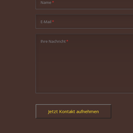
Pflichtfeld
Name
*
Pflichtfeld
E-Mail
*
Pflichtfeld
Ihre Nachricht
*
Jetzt Kontakt aufnehmen