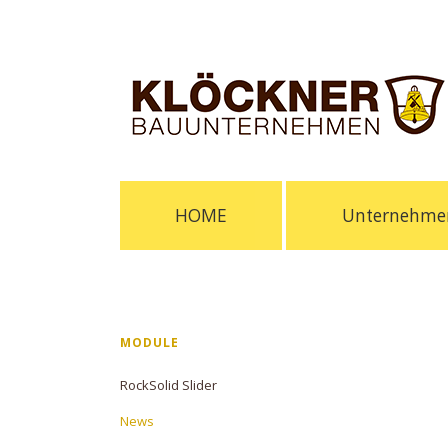
Navigation
HOME
Unternehme
überspringen
Navigation
MODULE
überspringen
RockSolid Slider
News